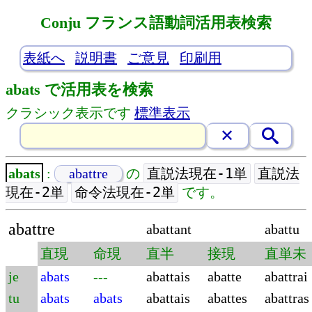
Conju フランス語動詞活用表検索
表紙へ
説明書
ご意見
印刷用
abats で活用表を検索
クラシック表示です
標準表示
直説法現在-1単
直説法
abats
:
abattre
の
現在-2単
命令法現在-2単
です。
abattre
abattant
abattu
直現
命現
直半
接現
直単未
je
abats
---
abattais
abatte
abattrai
tu
abats
abats
abattais
abattes
abattras