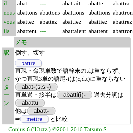
il
abat
---
abattait
abatte
abattra
nous
abattons
abattons
abattions
abattions
abattron
vous
abattez
abattez
abattiez
abattiez
abattrez
ils
abattent
---
abattaient
abattent
abattron
メモ
訳
倒す、壊す
battre
直現・命現単数で語幹末のtは重ならず、
かつ直現3単の語尾-tは(c,d,t)に重ならない
パ
abat-(s,s,-)
タ
直単過・接半は
abatti(î)-
過去分詞は
ー
abattu
ン
他は
abatt-
⇒
mettre
と比較
Conjus 6 ('Utztz') ©2001-2016 Tatsuto.S