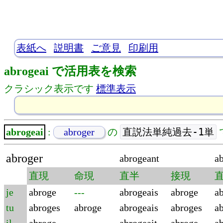
表紙へ
説明書
ご意見
印刷用
abrogeai で活用表を検索
クラシック表示です
標準表示
直説法単純過去-1単
abrogeai
:
abroger
の
abroger
abrogeant
a
直現
命現
直半
接現
je
abroge
---
abrogeais
abroge
a
tu
abroges
abroge
abrogeais
abroges
a