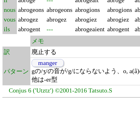
il
abroge
---
abrogeait
abroge
a
nous
abrogeons
abrogeons
abrogions
abrogions
a
vous
abrogez
abrogez
abrogiez
abrogiez
a
ils
abrogent
---
abrogeaient
abrogent
a
メモ
訳
廃止する
manger
gの/ʒ/の音が/g/にならないよう、o, a
パターン
他は-er型
Conjus 6 ('Utztz') ©2001-2016 Tatsuto.S