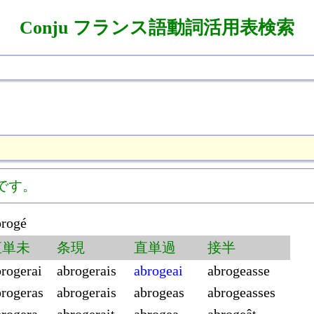
Conju フランス語動詞活用表検索
です。
brogé
直単未
条現
直単過
接半
brogerai
abrogerais
abrogeai
abrogeasse
brogeras
abrogerais
abrogeas
abrogeasses