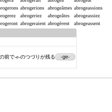
brogera
abrogerait
abrogea
abrogeât
brogerons
abrogerions
abrogeâmes
abrogeassions
brogerez
abrogeriez
abrogeâtes
abrogeassiez
brogeront
abrogeraient
abrogèrent
abrogeassent
(â)の前で-e-のつづりが残る
-ge-