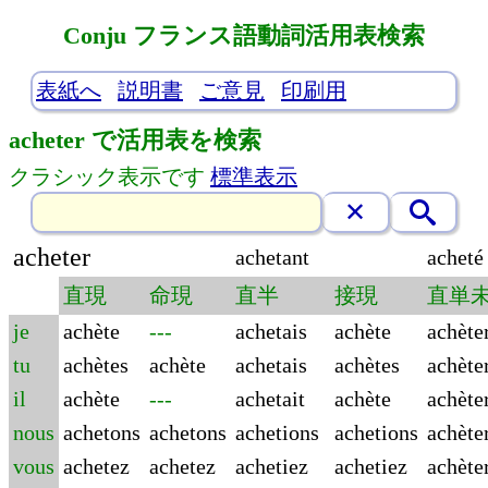
Conju フランス語動詞活用表検索
表紙へ
説明書
ご意見
印刷用
acheter で活用表を検索
クラシック表示です
標準表示
acheter
achetant
acheté
直現
命現
直半
接現
直単
je
achète
---
achetais
achète
achète
tu
achètes
achète
achetais
achètes
achète
il
achète
---
achetait
achète
achète
nous
achetons
achetons
achetions
achetions
achète
vous
achetez
achetez
achetiez
achetiez
achète