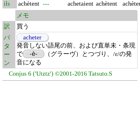
ils
achètent
---
achetaient
achètent
achète
メモ
訳
買う
acheter
パ
発音しない語尾の前、および直単未・条現
タ
で
-è-
（グラーヴ）とつづり、/ɛ/の発
ー
音になる
ン
Conjus 6 ('Utztz') ©2001-2016 Tatsuto.S