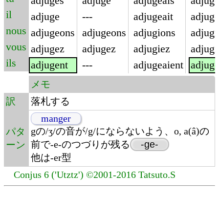
adjuges
adjuge
adjugeais
adjug
il
adjuge
---
adjugeait
adjug
nous
adjugeons
adjugeons
adjugions
adjugi
vous
adjugez
adjugez
adjugiez
adjugi
ils
adjugent
---
adjugeaient
adjuge
メモ
訳
落札する
manger
gの/ʒ/の音が/g/にならないよう、o, a(â)の
パタ
前で-e-のつづりが残る
-ge-
ーン
他は-er型
Conjus 6 ('Utztz') ©2001-2016 Tatsuto.S