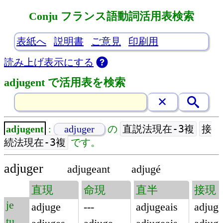
Conju フランス語動詞活用表検索
表紙へ
説明書
ご意見
印刷用
読み上げ表示にする
adjugent で活用表を検索
直説法現在-3複
接
adjugent
:
adjuger
の
続法現在-3複
です。
adjuger
adjugeant
adjugé
直現
命現
直半
接現
je
adjuge
---
adjugeais
adjug
tu