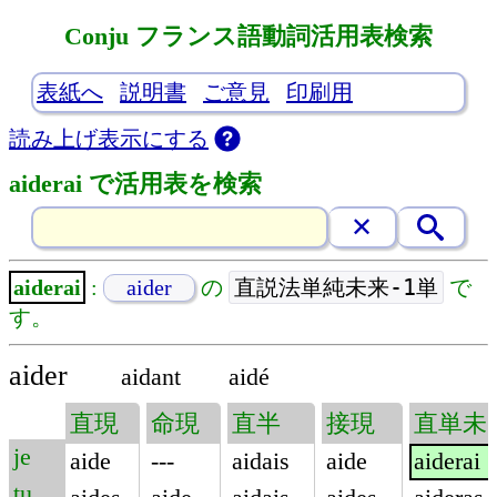
Conju フランス語動詞活用表検索
表紙へ
説明書
ご意見
印刷用
読み上げ表示にする
aiderai で活用表を検索
直説法単純未来-1単
aiderai
:
aider
の
で
す。
aider
aidant
aidé
直現
命現
直半
接現
直単未
je
aide
---
aidais
aide
aiderai
tu