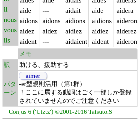
aides
aide
aidais
aides
aideras
il
aide
---
aidait
aide
aidera
nous
aidons
aidons
aidions
aidions
aiderons
vous
aidez
aidez
aidiez
aidiez
aiderez
ils
aident
---
aidaient
aident
aideront
メモ
訳
助ける、援助する
aimer
-er型規則活用（第1群）
パタ
！ここに属する動詞はごく一部しか登録
ーン
されていませんのでご注意ください
Conjus 6 ('Utztz') ©2001-2016 Tatsuto.S