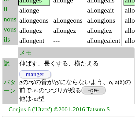
allonges
allonge
allongeais
allo
il
allonge
---
allongeait
allo
nous
allongeons
allongeons
allongions
allo
vous
allongez
allongez
allongiez
allo
ils
allongent
---
allongeaient
allo
メモ
訳
伸ばす、長くする、横たえる
manger
gの/ʒ/の音が/g/にならないよう、o, a(â)の
パタ
前で-e-のつづりが残る
-ge-
ーン
他は-er型
Conjus 6 ('Utztz') ©2001-2016 Tatsuto.S