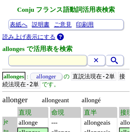
Conju フランス語動詞活用表検索
表紙へ
説明書
ご意見
印刷用
読み上げ表示にする
allonges で活用表を検索
直説法現在-2単
接
allonges
:
allonger
の
続法現在-2単
です。
allonger
allongeant
allongé
直現
命現
直半
接
je
allonge
---
allongeais
allo
tu