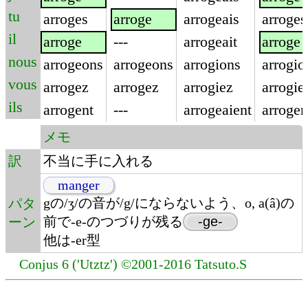
tu
arroges
arroge
arrogeais
arroges
il
arroge
---
arrogeait
arroge
nous
arrogeons
arrogeons
arrogions
arrogio
vous
arrogez
arrogez
arrogiez
arrogie
ils
arrogent
---
arrogeaient
arrogen
メモ
訳
不当に手に入れる
manger
gの/ʒ/の音が/g/にならないよう、o, a(â)の
パタ
前で-e-のつづりが残る
-ge-
ーン
他は-er型
Conjus 6 ('Utztz') ©2001-2016 Tatsuto.S