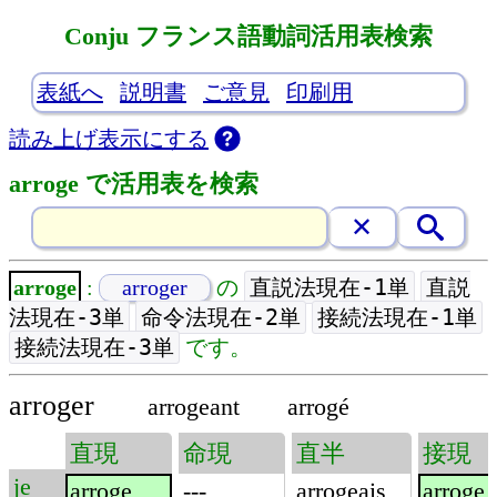
Conju フランス語動詞活用表検索
表紙へ
説明書
ご意見
印刷用
読み上げ表示にする
arroge で活用表を検索
直説法現在-1単
直説
arroge
:
arroger
の
法現在-3単
命令法現在-2単
接続法現在-1単
接続法現在-3単
です。
arroger
arrogeant
arrogé
直現
命現
直半
接現
je
arroge
---
arrogeais
arroge