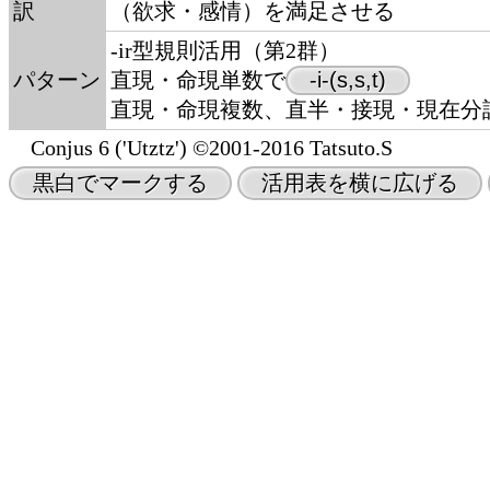
訳
（欲求・感情）を満足させる
-ir型規則活用（第2群）
パターン
直現・命現単数で
-i-(s,s,t)
直現・命現複数、直半・接現・現在分詞で
Conjus 6 ('Utztz') ©2001-2016 Tatsuto.S
黒白でマークする
活用表を横に広げる