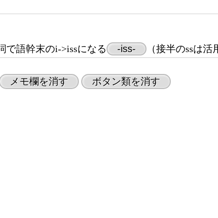
語幹末のi->issになる
-iss-
（接半のssは活
メモ欄を消す
ボタン類を消す