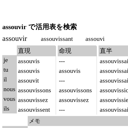
assouvir で活用表を検索
assouvir
assouvissant
assouvi
直現
命現
直半
je
assouvis
---
assouvissa
tu
assouvis
assouvis
assouvissa
il
assouvit
---
assouvissai
nous
assouvissons
assouvissons
assouvissi
vous
assouvissez
assouvissez
assouvissi
ils
assouvissent
---
assouvissa
メモ