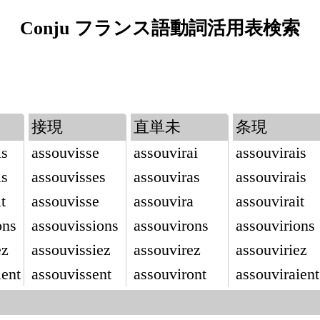
Conju フランス語動詞活用表検索
接現
直単未
条現
is
assouvisse
assouvirai
assouvirais
is
assouvisses
assouviras
assouvirais
t
assouvisse
assouvira
assouvirait
ons
assouvissions
assouvirons
assouvirions
ez
assouvissiez
assouvirez
assouviriez
ient
assouvissent
assouviront
assouviraient