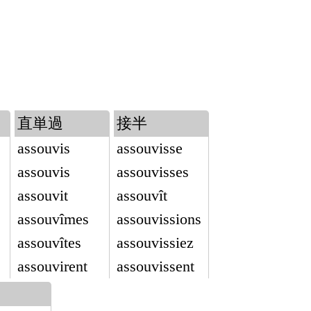
直単過
接半
assouvis
assouvisse
assouvis
assouvisses
assouvit
assouvît
assouvîmes
assouvissions
assouvîtes
assouvissiez
assouvirent
assouvissent