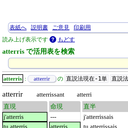
表紙へ
説明書
ご意見
印刷用
読み上げ表示です
もどす
atterris で活用表を検索
直説法現在-1単
直説法
atterris
:
atterrir
の
atterrir
atterrissant
atterri
直現
命現
直半
j'atterris
---
j'atterrissais
tu atterris
atterris
tu atterrissais