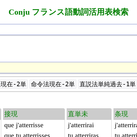
Conju フランス語動詞活用表検索
現在-2単
命令法現在-2単
直説法単純過去-1単
接現
直単未
条現
que j'atterrisse
j'atterrirai
j'atterrir
que tu atterrisses
tu atterriras
tu atterr