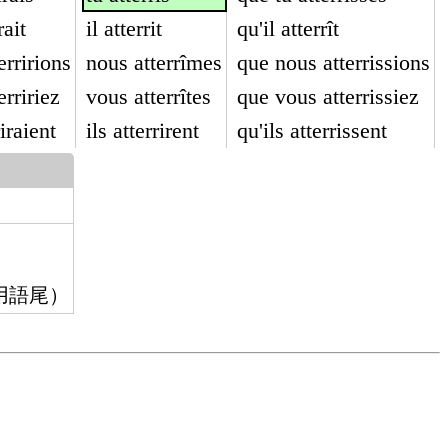
rait
il atterrit
qu'il atterrît
erririons
nous atterrîmes
que nous atterrissions
erririez
vous atterrîtes
que vous atterrissiez
riraient
ils atterrirent
qu'ils atterrissent
用語尾）