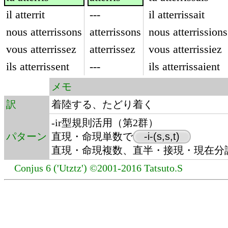
il atterrit
---
il atterrissait
nous atterrissons
atterrissons
nous atterrissions
vous atterrissez
atterrissez
vous atterrissiez
ils atterrissent
---
ils atterrissaient
メモ
訳
着陸する、たどり着く
-ir型規則活用（第2群）
パターン
直現・命現単数で
-i-(s,s,t)
直現・命現複数、直半・接現・現在分詞で
Conjus 6 ('Utztz') ©2001-2016 Tatsuto.S