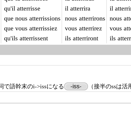
qu'il atterrisse
il atterrira
il atterri
que nous atterrissions
nous atterrirons
nous att
que vous atterrissiez
vous atterrirez
vous att
qu'ils atterrissent
ils atterriront
ils atter
語幹末のi->issになる
-iss-
（接半のssは活