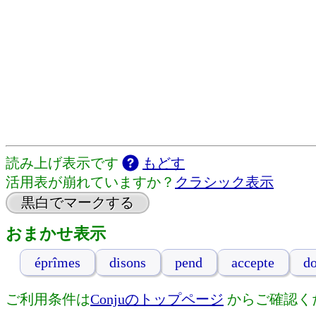
読み上げ表示です
もどす
活用表が崩れていますか？
クラシック表示
黒白でマークする
おまかせ表示
éprîmes
disons
pend
accepte
d
ご利用条件は
Conjuのトップページ
からご確認く