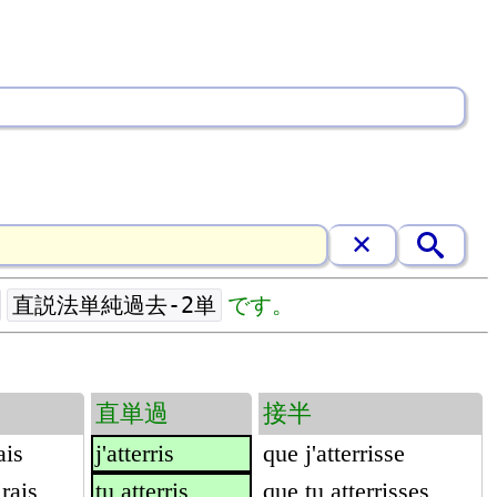
直説法単純過去-2単
です。
直単過
接半
ais
j'atterris
que j'atterrisse
irais
tu atterris
que tu atterrisses