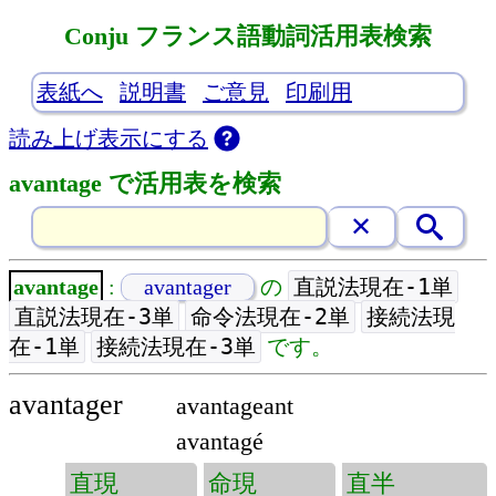
Conju フランス語動詞活用表検索
表紙へ
説明書
ご意見
印刷用
読み上げ表示にする
avantage で活用表を検索
直説法現在-1単
avantage
:
avantager
の
直説法現在-3単
命令法現在-2単
接続法現
在-1単
接続法現在-3単
です。
avantager
avantageant
avantagé
直現
命現
直半