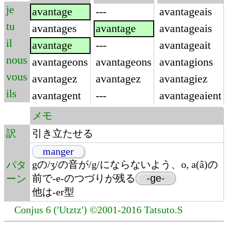
je
avantage
---
avantageais
tu
avantages
avantage
avantageais
il
avantage
---
avantageait
nous
avantageons
avantageons
avantagions
vous
avantagez
avantagez
avantagiez
ils
avantagent
---
avantageaient
メモ
訳
引き立たせる
manger
gの/ʒ/の音が/g/にならないよう、o, a(â)の
パタ
前で-e-のつづりが残る
-ge-
ーン
他は-er型
Conjus 6 ('Utztz') ©2001-2016 Tatsuto.S