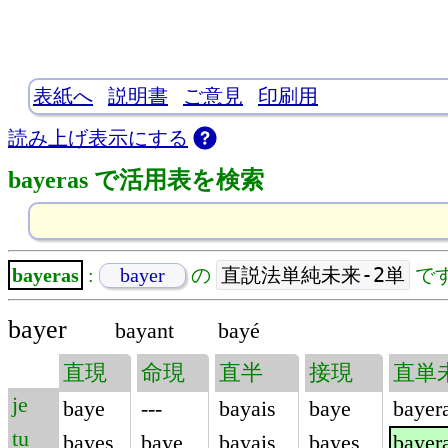
表紙へ
説明書
ご意見
印刷用
読み上げ表示にする
bayeras で活用表を検索
直説法単純未来-2単
bayeras
:
bayer
の
で
bayer
bayant
bayé
直現
命現
直半
接現
直単
je
baye
---
bayais
baye
bayer
tu
bayes
baye
bayais
bayes
bayer