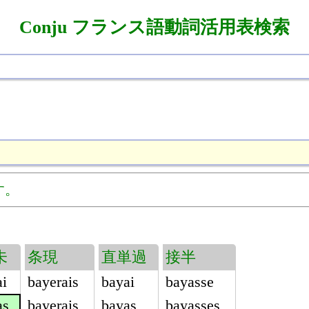
Conju フランス語動詞活用表検索
す。
未
条現
直単過
接半
ai
bayerais
bayai
bayasse
as
bayerais
bayas
bayasses