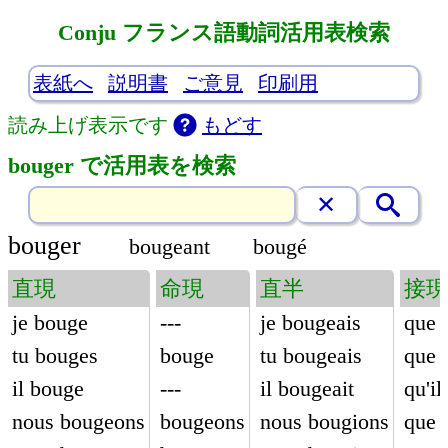
Conju フランス語動詞活用表検索
表紙へ
説明書
ご意見
印刷用
読み上げ表示です
もどす
bouger で活用表を検索
bouger
bougeant
bougé
直現
命現
直半
接現
je bouge
---
je bougeais
que 
tu bouges
bouge
tu bougeais
que 
il bouge
---
il bougeait
qu'i
nous bougeons
bougeons
nous bougions
que 