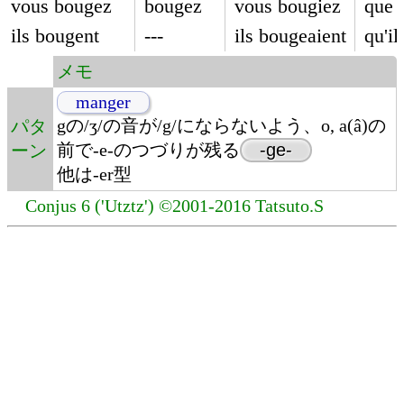
vous bougez
bougez
vous bougiez
que 
ils bougent
---
ils bougeaient
qu'i
メモ
manger
gの/ʒ/の音が/g/にならないよう、o, a(â)の
パタ
前で-e-のつづりが残る
-ge-
ーン
他は-er型
Conjus 6 ('Utztz') ©2001-2016 Tatsuto.S