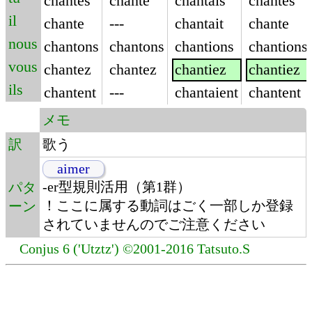
chantes
chante
chantais
chantes
il
chante
---
chantait
chante
nous
chantons
chantons
chantions
chantions
vous
chantez
chantez
chantiez
chantiez
ils
chantent
---
chantaient
chantent
メモ
訳
歌う
aimer
-er型規則活用（第1群）
パタ
！ここに属する動詞はごく一部しか登録
ーン
されていませんのでご注意ください
Conjus 6 ('Utztz') ©2001-2016 Tatsuto.S