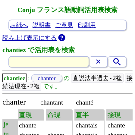
Conju フランス語動詞活用表検索
表紙へ
説明書
ご意見
印刷用
読み上げ表示にする
chantiez で活用表を検索
直説法半過去-2複
接
chantiez
:
chanter
の
続法現在-2複
です。
chanter
chantant
chanté
直現
命現
直半
接現
je
chante
---
chantais
chante
tu