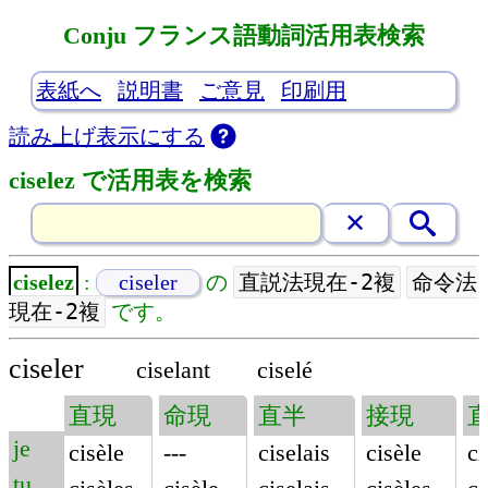
Conju フランス語動詞活用表検索
表紙へ
説明書
ご意見
印刷用
読み上げ表示にする
ciselez で活用表を検索
直説法現在-2複
命令法
ciselez
:
ciseler
の
現在-2複
です。
ciseler
ciselant
ciselé
直現
命現
直半
接現
je
cisèle
---
ciselais
cisèle
ci
tu