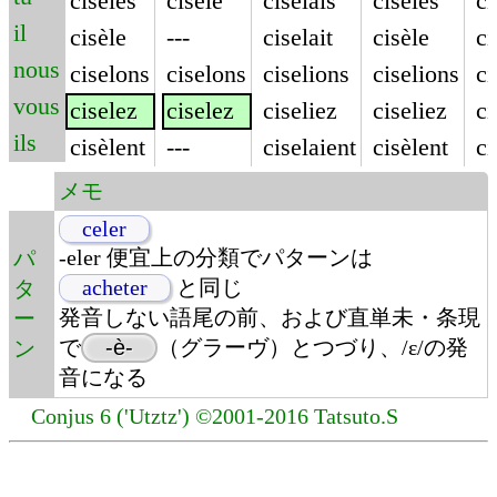
cisèles
cisèle
ciselais
cisèles
ci
il
cisèle
---
ciselait
cisèle
ci
nous
ciselons
ciselons
ciselions
ciselions
ci
vous
ciselez
ciselez
ciseliez
ciseliez
ci
ils
cisèlent
---
ciselaient
cisèlent
ci
メモ
celer
-eler 便宜上の分類でパターンは
パ
acheter
と同じ
タ
発音しない語尾の前、および直単未・条現
ー
で
-è-
（グラーヴ）とつづり、/ɛ/の発
ン
音になる
Conjus 6 ('Utztz') ©2001-2016 Tatsuto.S