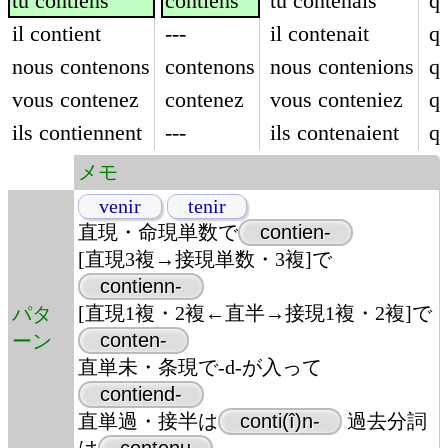
tu contiens
contiens
tu contenais
qu
il contient
---
il contenait
qu
nous contenons
contenons
nous contenions
q
vous contenez
contenez
vous conteniez
qu
ils contiennent
---
ils contenaient
qu
メモ
venir
tenir
直現・命現単数で
contien-
[直現3複→接現単数・3複]で
contienn-
[直現1複・2複←直半→接現1複・2複]で
パタ
conten-
ーン
直単未・条現で-d-が入って
contiend-
直単過・接半は
conti(î)n-
過去分詞