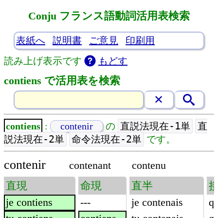
Conju フランス語動詞活用表検索
表紙へ
説明書
ご意見
印刷用
読み上げ表示です
もどす
contiens で活用表を検索
直説法現在-1単
直
contiens
:
contenir
の
説法現在-2単
命令法現在-2単
です。
contenir
contenant
contenu
直現
命現
直半
je contiens
---
je contenais
qu