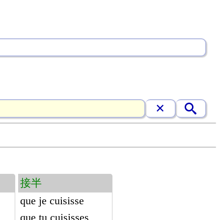
接半
que je cuisisse
que tu cuisisses