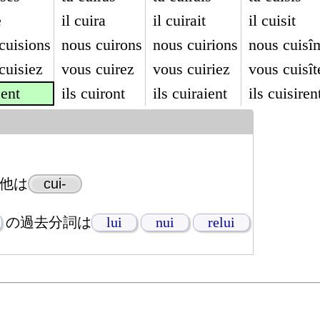
e
il cuira
il cuirait
il cuisit
cuisions
nous cuirons
nous cuirions
nous cuisî
cuisiez
vous cuirez
vous cuiriez
vous cuisît
sent
ils cuiront
ils cuiraient
ils cuisiren
他は
cui-
の過去分詞は
lui
nui
relui