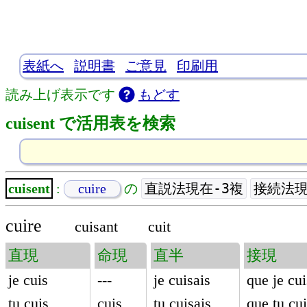
表紙へ
説明書
ご意見
印刷用
読み上げ表示です
もどす
cuisent で活用表を検索
直説法現在-3複
接続法現
cuisent
:
cuire
の
cuire
cuisant
cuit
直現
命現
直半
接現
je cuis
---
je cuisais
que je cu
tu cuis
cuis
tu cuisais
que tu cu