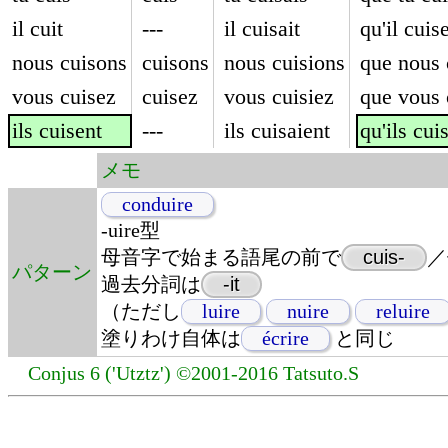
il cuit
---
il cuisait
qu'il cuis
nous cuisons
cuisons
nous cuisions
que nous 
vous cuisez
cuisez
vous cuisiez
que vous 
ils cuisent
---
ils cuisaient
qu'ils cui
メモ
conduire
-uire型
母音字で始まる語尾の前で
cuis-
／
パターン
過去分詞は
-it
（ただし
luire
nuire
reluire
塗りわけ自体は
écrire
と同じ
Conjus 6 ('Utztz') ©2001-2016 Tatsuto.S