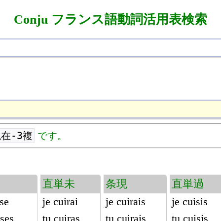
Conju フランス語動詞活用表検索
在-3複
です。
直単未
条現
直単過
ise
je cuirai
je cuirais
je cuisis
ises
tu cuiras
tu cuirais
tu cuisis