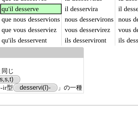
qu'il desserve
il desservira
il desse
que nous desservions
nous desservirons
nous d
que vous desserviez
vous desservirez
vous de
qu'ils desservent
ils desserviront
ils des
と同じ
s,s,t)
ir型
desservi(î)-
」の一種