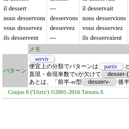
il dessert
---
il desservait
nous desservons
desservons
nous desservions
vous desservez
desservez
vous desserviez
ils desservent
---
ils desservaient
メモ
servir
便宜上の分類でパターンは
partir
パターン
直現・命現単数でvが欠けて
desser-(
あとは、「前半-er型
desserv-
後半-
Conjus 6 ('Utztz') ©2001-2016 Tatsuto.S