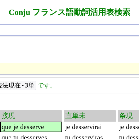
Conju フランス語動詞活用表検索
続法現在-3単
です。
接現
直単未
条現
que je desserve
je desservirai
je dess
que tu desserves
tu desserviras
tu dess