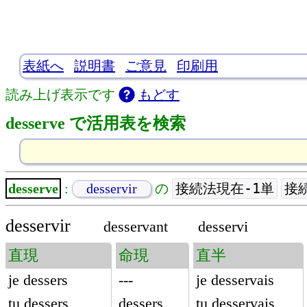
表紙へ
説明書
ご意見
印刷用
読み上げ表示です
もどす
desserve で活用表を検索
接続法現在-1単
接
desserve
:
desservir
の
desservir
desservant
desservi
直現
命現
直半
je dessers
---
je desservais
tu dessers
dessers
tu desservais