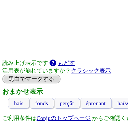
読み上げ表示です
もどす
活用表が崩れていますか？
クラシック表示
黒白でマークする
おまかせ表示
hais
fonds
perçât
éprenant
haïs
ご利用条件は
Conjuのトップページ
からご確認く