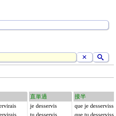
直単過
接半
ervirais
je desservis
que je desserviss
ervirais
tu desservis
que tu desserviss