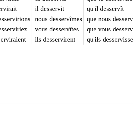
rvirait
il desservit
qu'il desservît
esservirions
nous desservîmes
que nous desservi
sserviriez
vous desservîtes
que vous desservi
serviraient
ils desservirent
qu'ils desservisse