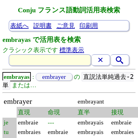
Conju フランス語動詞活用表検索
表紙へ
説明書
ご意見
印刷用
embrayas で活用表を検索
クラシック表示です
標準表示
直説法単純過去-2
embrayas
:
embrayer
の
単
または…
embrayer
embrayant
直現
命現
直半
接現
je
embraie
---
embrayais
embraie
tu
embraies
embraie
embrayais
embraies