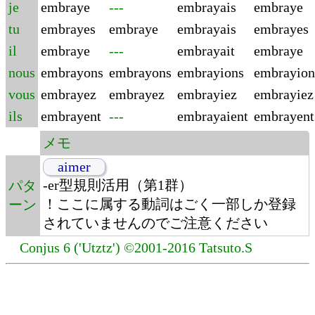
je
embraye
---
embrayais
embraye
tu
embrayes
embraye
embrayais
embrayes
il
embraye
---
embrayait
embraye
nous
embrayons
embrayons
embrayions
embrayion
vous
embrayez
embrayez
embrayiez
embrayiez
ils
embrayent
---
embrayaient
embrayent
メモ
aimer
-er型規則活用（第1群）
パタ
！ここに属する動詞はごく一部しか登録
ーン
されていませんのでご注意ください
Conjus 6 ('Utztz') ©2001-2016 Tatsuto.S