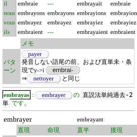
il
embraie
---
embrayait
embraie
nous
embrayons
embrayons
embrayions
embrayion
vous
embrayez
embrayez
embrayiez
embrayiez
ils
embraient
---
embrayaient
embraient
メモ
payer
発音しない語尾の前、および直単未・条
パタ
現でy->i
embrai-
ーン
⇒
nettoyer
と同じ
直説法単純過去-2
embrayas
:
embrayer
の
単
です。
embrayer
embrayant
直現
命現
直半
接現