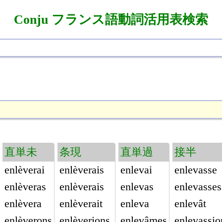
Conju フランス語動詞活用表検索
直単未
条現
直単過
接半
enlèverai
enlèverais
enlevai
enlevasse
enlèveras
enlèverais
enlevas
enlevasses
enlèvera
enlèverait
enleva
enlevât
enlèverons
enlèverions
enlevâmes
enlevassio