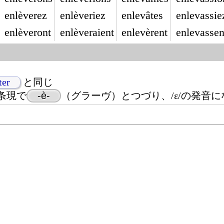
enlèverez
enlèveriez
enlevâtes
enlevassie
enlèveront
enlèveraient
enlevèrent
enlevassen
ter
と同じ
条現で
-è-
（グラーヴ）とつづり、/ɛ/の発音に