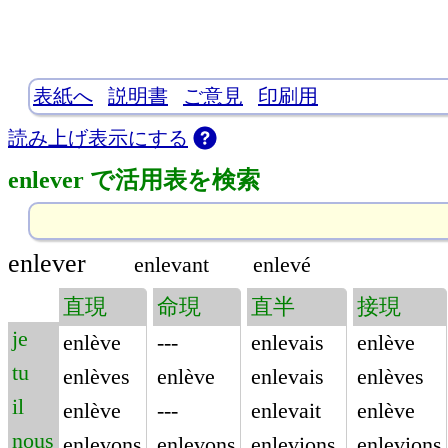
表紙へ
説明書
ご意見
印刷用
読み上げ表示にする
enlever で活用表を検索
enlever
enlevant
enlevé
直現
命現
直半
接現
je
enlève
---
enlevais
enlève
tu
enlèves
enlève
enlevais
enlèves
il
enlève
---
enlevait
enlève
nous
enlevons
enlevons
enlevions
enlevions