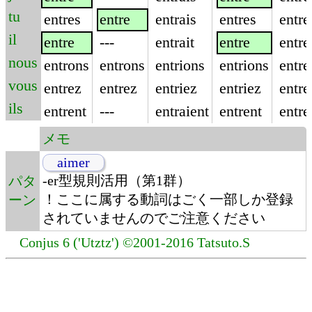
tu
entres
entre
entrais
entres
entre
il
entre
---
entrait
entre
entre
nous
entrons
entrons
entrions
entrions
entre
vous
entrez
entrez
entriez
entriez
entre
ils
entrent
---
entraient
entrent
entre
メモ
aimer
-er型規則活用（第1群）
パタ
！ここに属する動詞はごく一部しか登録
ーン
されていませんのでご注意ください
Conjus 6 ('Utztz') ©2001-2016 Tatsuto.S