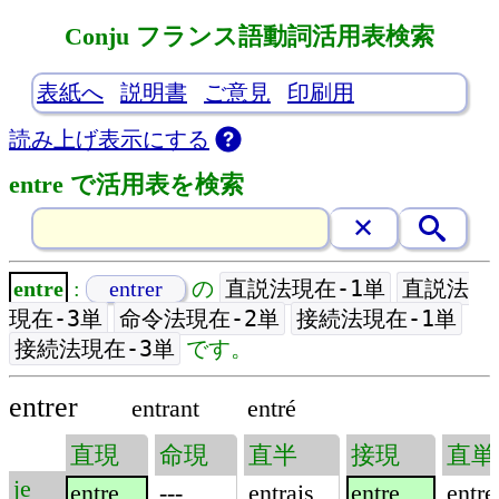
Conju フランス語動詞活用表検索
表紙へ
説明書
ご意見
印刷用
読み上げ表示にする
entre で活用表を検索
直説法現在-1単
直説法
entre
:
entrer
の
現在-3単
命令法現在-2単
接続法現在-1単
接続法現在-3単
です。
entrer
entrant
entré
直現
命現
直半
接現
直単
je
entre
---
entrais
entre
entre