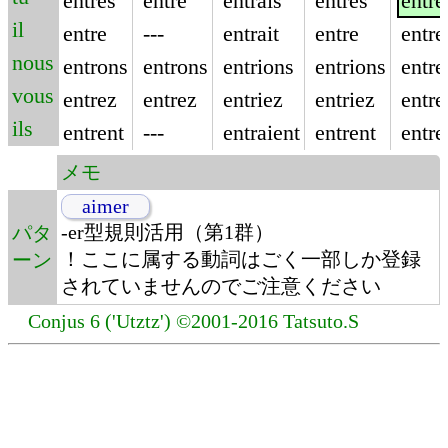
entres
entre
entrais
entres
entre
il
entre
---
entrait
entre
entre
nous
entrons
entrons
entrions
entrions
entre
vous
entrez
entrez
entriez
entriez
entre
ils
entrent
---
entraient
entrent
entre
メモ
aimer
-er型規則活用（第1群）
パタ
！ここに属する動詞はごく一部しか登録
ーン
されていませんのでご注意ください
Conjus 6 ('Utztz') ©2001-2016 Tatsuto.S