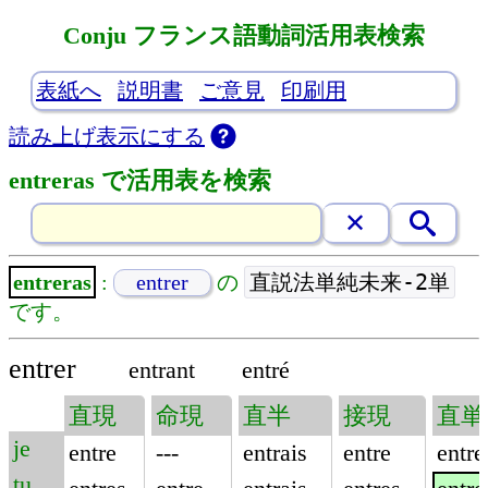
Conju フランス語動詞活用表検索
表紙へ
説明書
ご意見
印刷用
読み上げ表示にする
entreras で活用表を検索
直説法単純未来-2単
entreras
:
entrer
の
です。
entrer
entrant
entré
直現
命現
直半
接現
直単
je
entre
---
entrais
entre
entre
tu