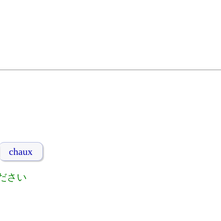
chaux
ださい