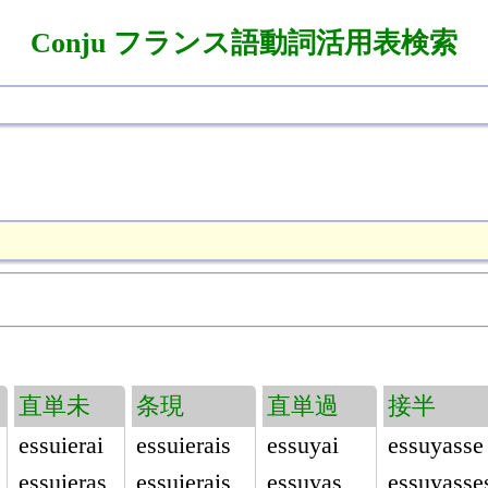
Conju フランス語動詞活用表検索
直単未
条現
直単過
接半
essuierai
essuierais
essuyai
essuyasse
essuieras
essuierais
essuyas
essuyasse