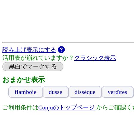
読み上げ表示にする
活用表が崩れていますか？
クラシック表示
黒白でマークする
おまかせ表示
flamboie
dusse
dissèque
verdîtes
ご利用条件は
Conjuのトップページ
からご確認く