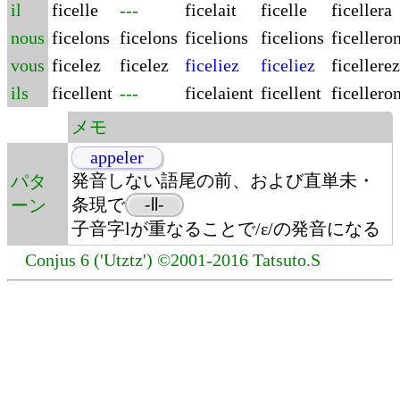
il
ficelle
---
ficelait
ficelle
ficellera
nous
ficelons
ficelons
ficelions
ficelions
ficellero
vous
ficelez
ficelez
ficeliez
ficeliez
ficellerez
ils
ficellent
---
ficelaient
ficellent
ficellero
メモ
appeler
発音しない語尾の前、および直単未・
パタ
条現で
-ll-
ーン
子音字lが重なることで/ɛ/の発音になる
Conjus 6 ('Utztz') ©2001-2016 Tatsuto.S