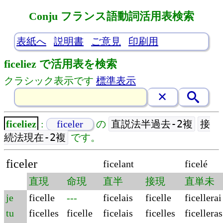
Conju フランス語動詞活用表検索
表紙へ
説明書
ご意見
印刷用
ficeliez で活用表を検索
クラシック表示です
標準表示
直説法半過去-2複
接
ficeliez
:
ficeler
の
続法現在-2複
です。
ficeler
ficelant
ficelé
直現
命現
直半
接現
直単未
je
ficelle
---
ficelais
ficelle
ficellerai
tu
ficelles
ficelle
ficelais
ficelles
ficelleras