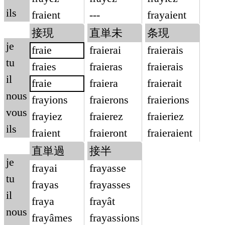
ils
fraient
---
frayaient
接現
直単未
条現
je
fraie
fraierai
fraierais
tu
fraies
fraieras
fraierais
il
fraie
fraiera
fraierait
nous
frayions
fraierons
fraierions
vous
frayiez
fraierez
fraieriez
ils
fraient
fraieront
fraieraient
直単過
接半
je
frayai
frayasse
tu
frayas
frayasses
il
fraya
frayât
nous
frayâmes
frayassions