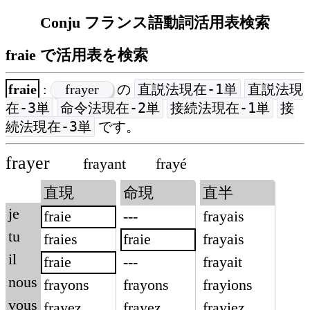
Conju フランス語動詞活用表検索
fraie で活用表を検索
直説法現在-1単
直説法現
fraie
:
frayer
の
在-3単
命令法現在-2単
接続法現在-1単
接
続法現在-3単
です。
frayer
frayant
frayé
直現
命現
直半
je
fraie
---
frayais
tu
fraies
fraie
frayais
il
fraie
---
frayait
nous
frayons
frayons
frayions
vous
frayez
frayez
frayiez