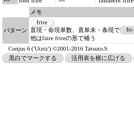
font frire
---
faisaient frire
メモ
frire
直現・命現単数、直単未・条現で
fri-
パターン
他はfaire frireの形で補う
Conjus 6 ('Utztz') ©2001-2016 Tatsuto.S
黒白でマークする
活用表を横に広げる