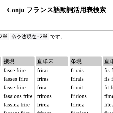
Conju フランス語動詞活用表検索
2単
命令法現在-2単
です。
接現
直単未
条現
直
fasse frire
frirai
frirais
fis 
fasses frire
friras
frirais
fis 
fasse frire
frira
frirait
fit f
fassions frire
frirons
fririons
fîme
fassiez frire
frirez
fririez
fîte