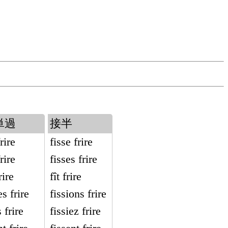
単過
接半
frire
fisse frire
frire
fisses frire
rire
fît frire
s frire
fissions frire
s frire
fissiez frire