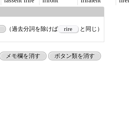
fassent frire
friront
friraient
fire
（過去分詞を除けば
rire
と同じ）
メモ欄を消す
ボタン類を消す