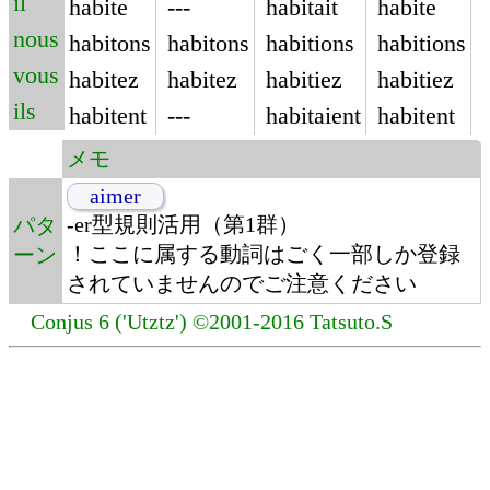
il
habite
---
habitait
habite
nous
habitons
habitons
habitions
habitions
vous
habitez
habitez
habitiez
habitiez
ils
habitent
---
habitaient
habitent
メモ
aimer
-er型規則活用（第1群）
パタ
！ここに属する動詞はごく一部しか登録
ーン
されていませんのでご注意ください
Conjus 6 ('Utztz') ©2001-2016 Tatsuto.S