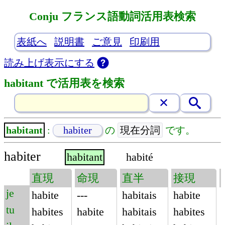
Conju フランス語動詞活用表検索
表紙へ
説明書
ご意見
印刷用
読み上げ表示にする
habitant で活用表を検索
現在分詞
habitant
:
habiter
の
です。
habiter
habitant
habité
直現
命現
直半
接現
je
habite
---
habitais
habite
tu
habites
habite
habitais
habites