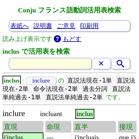
Conju フランス語動詞活用表検索
表紙へ
説明書
ご意見
印刷用
読み上げ表示です
もどす
inclus で活用表を検索
直説法現在-1単
直説法
inclus
:
inclure
の
現在-2単
命令法現在-2単
過去分詞
直説法
単純過去-1単
直説法単純過去-2単
です。
inclure
incluant
inclus
直現
命現
直半
接現
j'inclus
---
j'incluais
que j'i