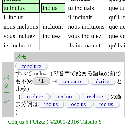
tu inclus
inclus
tu incluais
que tu 
il inclut
---
il incluait
qu'il i
nous incluons
incluons
nous incluions
que no
vous incluez
incluez
vous incluiez
que vo
ils incluent
---
ils incluaient
qu'ils 
メモ
conclure
すべてinclu- （母音字で始まる語尾の前で
パ
も不変
*1
⇒
conduire
écrire
と
タ
比較）
ー
（
inclure
occlure
reclure
の過
ン
去分詞は
inclus
occlus
reclus
）
Conjus 6 ('Utztz') ©2001-2016 Tatsuto.S