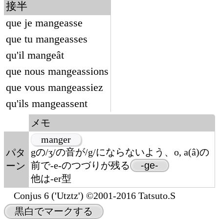
接半
que je mangeasse
que tu mangeasses
qu'il mangeât
que nous mangeassions
que vous mangeassiez
qu'ils mangeassent
メモ
manger
gの/ʒ/の音が/g/にならないよう、o, a(â)の
パタ
前で-e-のつづりが残る
-ge-
ーン
他は-er型
Conjus 6 ('Utztz') ©2001-2016 Tatsuto.S
黒白でマークする