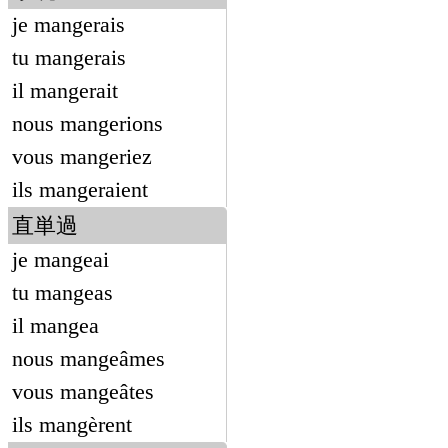
je mangerais
tu mangerais
il mangerait
nous mangerions
vous mangeriez
ils mangeraient
直単過
je mangeai
tu mangeas
il mangea
nous mangeâmes
vous mangeâtes
ils mangèrent