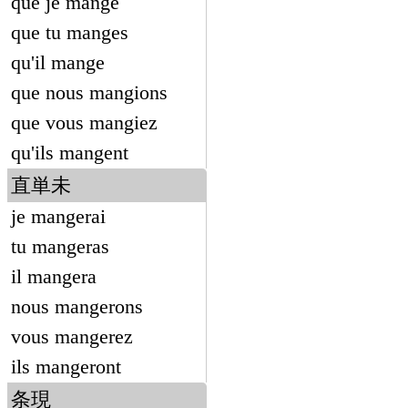
que je mange
que tu manges
qu'il mange
que nous mangions
que vous mangiez
qu'ils mangent
直単未
je mangerai
tu mangeras
il mangera
nous mangerons
vous mangerez
ils mangeront
条現