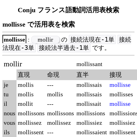
Conju フランス語動詞活用表検索
mollisse で活用表を検索
接続法現在-1単
接続
mollisse
:
mollir
の
法現在-3単
接続法半過去-1単
です。
mollir
mollissant
直現
命現
直半
接現
je
mollis
---
mollissais
mollisse
tu
mollis
mollis
mollissais
mollisses
il
mollit
---
mollissait
mollisse
nous
mollissons
mollissons
mollissions
mollission
vous
mollissez
mollissez
mollissiez
mollissiez
ils
mollissent
---
mollissaient
mollissent