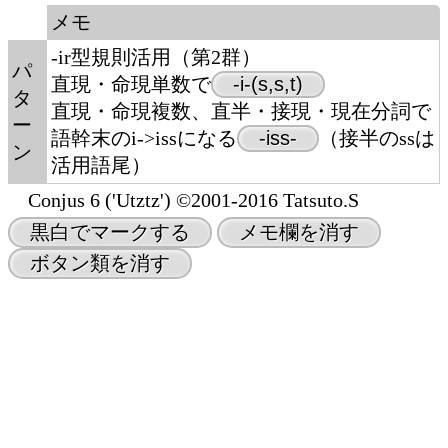
メモ
-ir型規則活用（第2群）
パ
直現・命現単数で
-i-(s,s,t)
タ
直現・命現複数、直半・接現・現在分詞で
ー
語幹末のi->issになる
-iss-
（接半のssは
ン
活用語尾）
Conjus 6 ('Utztz') ©2001-2016 Tatsuto.S
黒白でマークする
メモ欄を消す
ボタン類を消す