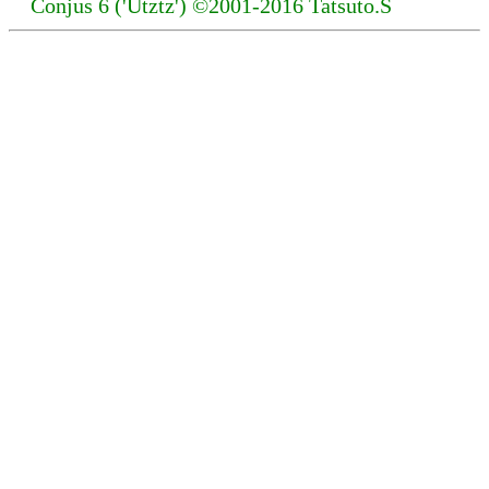
Conjus 6 ('Utztz') ©2001-2016 Tatsuto.S