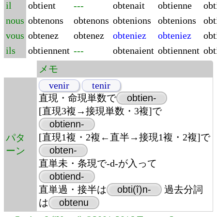
il
obtient
---
obtenait
obtienne
obt
nous
obtenons
obtenons
obtenions
obtenions
obt
vous
obtenez
obtenez
obteniez
obteniez
obt
ils
obtiennent
---
obtenaient
obtiennent
obt
メモ
venir
tenir
直現・命現単数で
obtien-
[直現3複→接現単数・3複]で
obtienn-
[直現1複・2複←直半→接現1複・2複]で
パタ
obten-
ーン
直単未・条現で-d-が入って
obtiend-
直単過・接半は
obti(î)n-
過去分詞
は
obtenu