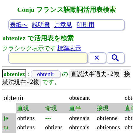
Conju フランス語動詞活用表検索
表紙へ
説明書
ご意見
印刷用
obteniez で活用表を検索
クラシック表示です
標準表示
直説法半過去-2複
接
obteniez
:
obtenir
の
続法現在-2複
です。
obtenir
obtenant
obt
直現
命現
直半
接現
直
je
obtiens
---
obtenais
obtienne
obt
tu
obtiens
obtiens
obtenais
obtiennes
obt