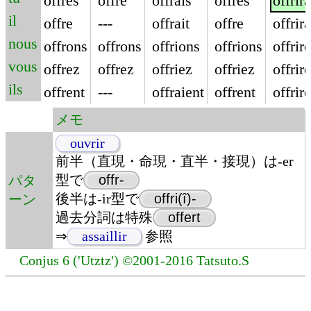
offres
offre
offrais
offres
offrir
il
offre
---
offrait
offre
offrira
nous
offrons
offrons
offrions
offrions
offrir
vous
offrez
offrez
offriez
offriez
offrir
ils
offrent
---
offraient
offrent
offrir
メモ
ouvrir
前半（直現・命現・直半・接現）は-er
型で
offr-
パタ
後半は-ir型で
offri(î)-
ーン
過去分詞は特殊
offert
⇒
assaillir
参照
Conjus 6 ('Utztz') ©2001-2016 Tatsuto.S