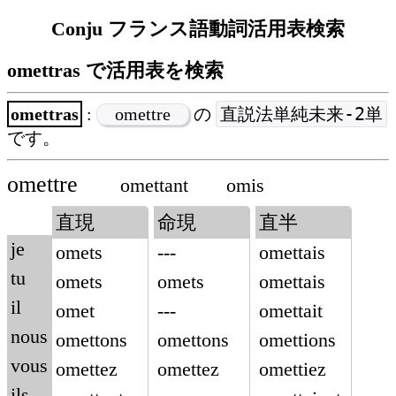
Conju フランス語動詞活用表検索
omettras で活用表を検索
直説法単純未来-2単
omettras
:
omettre
の
です。
omettre
omettant
omis
直現
命現
直半
je
omets
---
omettais
tu
omets
omets
omettais
il
omet
---
omettait
nous
omettons
omettons
omettions
vous
omettez
omettez
omettiez
ils