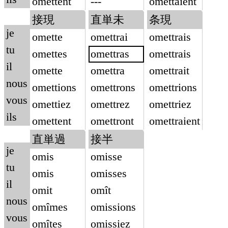
omettent
---
omettaient
接現
直単未
条現
je
omette
omettrai
omettrais
tu
omettes
omettras
omettrais
il
omette
omettra
omettrait
nous
omettions
omettrons
omettrions
vous
omettiez
omettrez
omettriez
ils
omettent
omettront
omettraient
直単過
接半
je
omis
omisse
tu
omis
omisses
il
omit
omît
nous
omîmes
omissions
vous
omîtes
omissiez