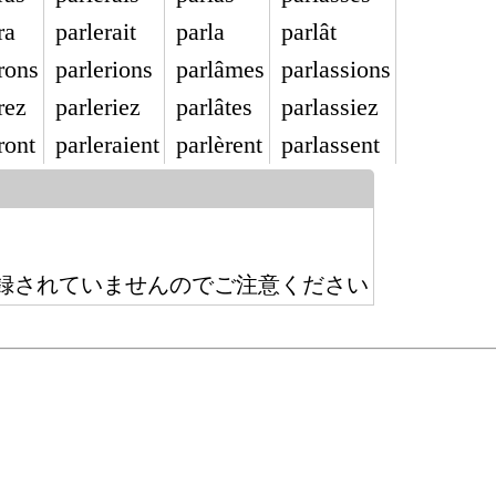
ra
parlerait
parla
parlât
rons
parlerions
parlâmes
parlassions
rez
parleriez
parlâtes
parlassiez
ront
parleraient
parlèrent
parlassent
録されていませんのでご注意ください