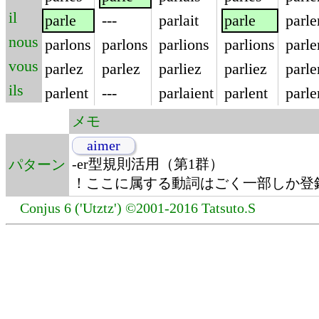
il
parle
---
parlait
parle
parle
nous
parlons
parlons
parlions
parlions
parle
vous
parlez
parlez
parliez
parliez
parle
ils
parlent
---
parlaient
parlent
parle
メモ
aimer
-er型規則活用（第1群）
パターン
！ここに属する動詞はごく一部しか登
Conjus 6 ('Utztz') ©2001-2016 Tatsuto.S