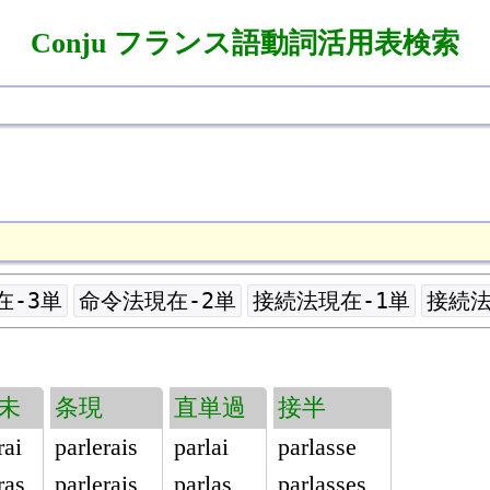
Conju フランス語動詞活用表検索
在-3単
命令法現在-2単
接続法現在-1単
接続法
未
条現
直単過
接半
rai
parlerais
parlai
parlasse
ras
parlerais
parlas
parlasses