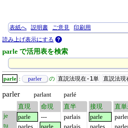
表紙へ
説明書
ご意見
印刷用
読み上げ表示にする
parle で活用表を検索
直説法現在-1単
直説法現
parle
:
parler
の
parler
parlant
parlé
直現
命現
直半
接現
直単
je
parle
---
parlais
parle
parle
tu
parles
parle
parlais
parles
parle