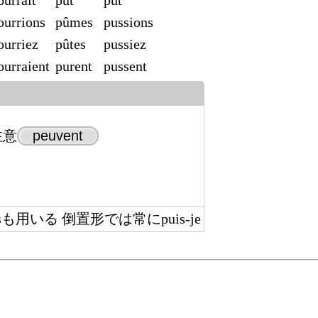
ourrait
put
pût
ourrions
pûmes
pussions
ourriez
pûtes
pussiez
ourraient
purent
pussent
注意
peuvent
用いる 倒置形では常にpuis-je