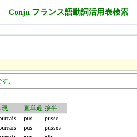
Conju フランス語動詞活用表検索
です。
条現
直単過
接半
ourrais
pus
pusse
ourrais
pus
pusses