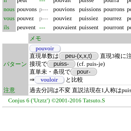
il
peut
---
pouvait
puisse
pourra
p
nous
pouvons
p---
pouvions
puissions
pourrons
p
vous
pouvez
p---
pouviez
puissiez
pourrez
p
ils
peuvent
---
pouvaient
puissent
pourront
p
メモ
pouvoir
直現単数は
peu-(x,x,t)
直現3複に
接現で
puiss-
(cf. puis-je)
パターン
直単未・条現で
pour-
⇒
vouloir
と比較
注意
過去分詞は不変 直説法現在1人称はpuisも
Conjus 6 ('Utztz') ©2001-2016 Tatsuto.S