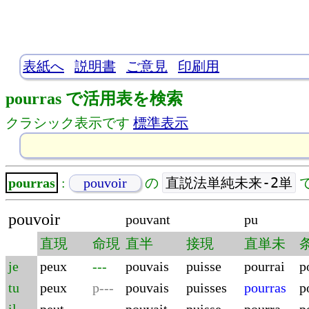
表紙へ
説明書
ご意見
印刷用
pourras で活用表を検索
クラシック表示です
標準表示
直説法単純未来-2単
pourras
:
pouvoir
の
pouvoir
pouvant
pu
直現
命現
直半
接現
直単未
je
peux
---
pouvais
puisse
pourrai
p
tu
peux
p---
pouvais
puisses
pourras
p