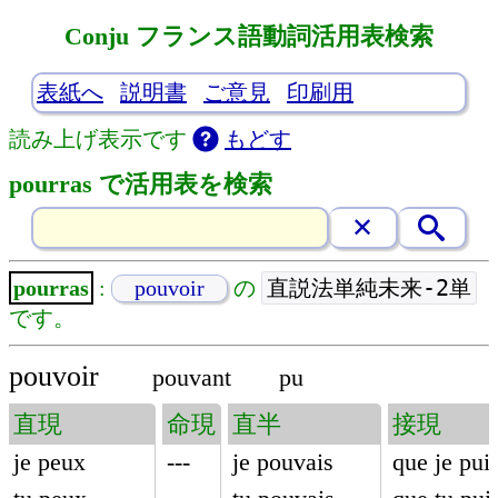
Conju フランス語動詞活用表検索
表紙へ
説明書
ご意見
印刷用
読み上げ表示です
もどす
pourras で活用表を検索
直説法単純未来-2単
pourras
:
pouvoir
の
です。
pouvoir
pouvant
pu
直現
命現
直半
接現
je peux
---
je pouvais
que je pui