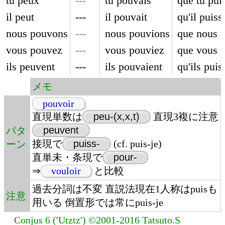
tu peux
---
tu pouvais
que tu pui
il peut
---
il pouvait
qu'il puiss
nous pouvons
---
nous pouvions
que nous p
vous pouvez
---
vous pouviez
que vous p
ils peuvent
---
ils pouvaient
qu'ils puis
メモ
pouvoir
直現単数は
peu-(x,x,t)
直現3複に注意
peuvent
パタ
接現で
puiss-
(cf. puis-je)
ーン
直単未・条現で
pour-
⇒
vouloir
と比較
過去分詞は不変 直説法現在1人称はpuisも
注意
用いる 倒置形では常にpuis-je
Conjus 6 ('Utztz') ©2001-2016 Tatsuto.S