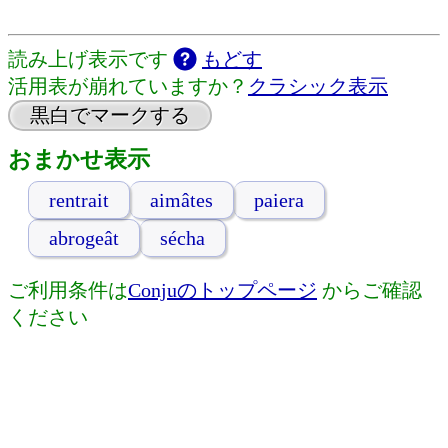
読み上げ表示です
もどす
活用表が崩れていますか？
クラシック表示
黒白でマークする
おまかせ表示
rentrait
aimâtes
paiera
abrogeât
sécha
ご利用条件は
Conjuのトップページ
からご確認
ください