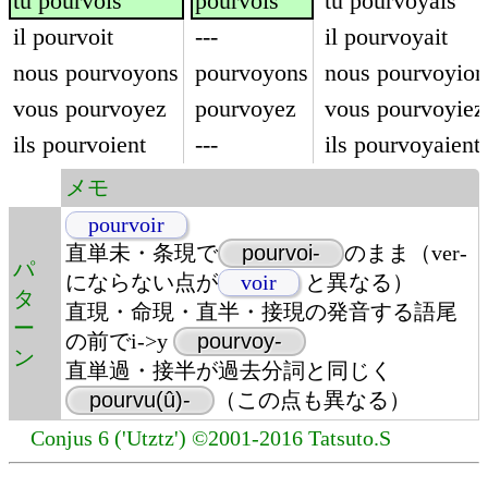
tu pourvois
pourvois
tu pourvoyais
il pourvoit
---
il pourvoyait
nous pourvoyons
pourvoyons
nous pourvoyion
vous pourvoyez
pourvoyez
vous pourvoyiez
ils pourvoient
---
ils pourvoyaient
メモ
pourvoir
直単未・条現で
pourvoi-
のまま（ver-
パ
にならない点が
voir
と異なる）
タ
直現・命現・直半・接現の発音する語尾
ー
の前でi->y
pourvoy-
ン
直単過・接半が過去分詞と同じく
pourvu(û)-
（この点も異なる）
Conjus 6 ('Utztz') ©2001-2016 Tatsuto.S