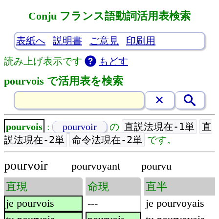
Conju フランス語動詞活用表検索
表紙へ
説明書
ご意見
印刷用
読み上げ表示です
もどす
pourvois で活用表を検索
直説法現在-1単
直
pourvois
:
pourvoir
の
説法現在-2単
命令法現在-2単
です。
pourvoir
pourvoyant
pourvu
直現
命現
直半
je pourvois
---
je pourvoyais