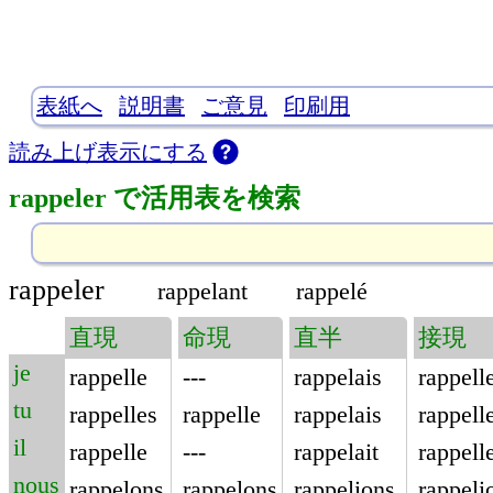
表紙へ
説明書
ご意見
印刷用
読み上げ表示にする
rappeler で活用表を検索
rappeler
rappelant
rappelé
直現
命現
直半
接現
je
rappelle
---
rappelais
rappell
tu
rappelles
rappelle
rappelais
rappell
il
rappelle
---
rappelait
rappell
nous
rappelons
rappelons
rappelions
rappeli