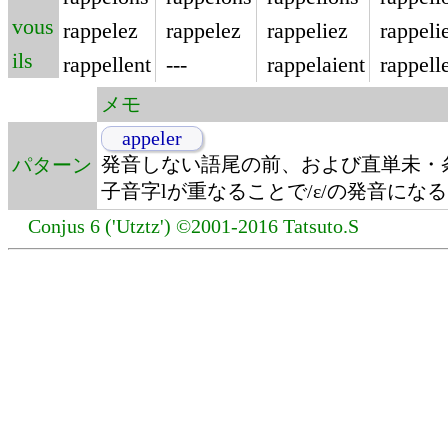
vous
rappelez
rappelez
rappeliez
rappeli
ils
rappellent
---
rappelaient
rappell
メモ
appeler
発音しない語尾の前、および直単未・
パターン
子音字lが重なることで/ɛ/の発音になる
Conjus 6 ('Utztz') ©2001-2016 Tatsuto.S