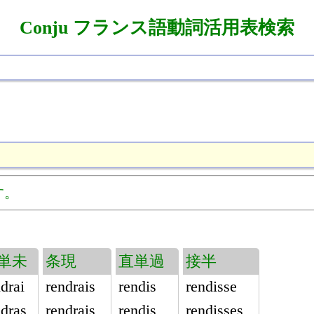
Conju フランス語動詞活用表検索
す。
単未
条現
直単過
接半
drai
rendrais
rendis
rendisse
ndras
rendrais
rendis
rendisses