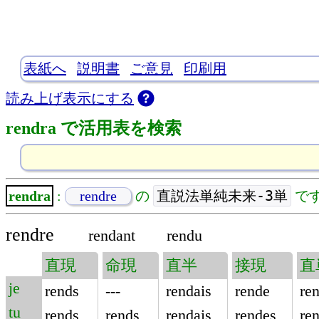
表紙へ
説明書
ご意見
印刷用
読み上げ表示にする
rendra で活用表を検索
直説法単純未来-3単
rendra
:
rendre
の
で
rendre
rendant
rendu
直現
命現
直半
接現
直
je
rends
---
rendais
rende
ren
tu
rends
rends
rendais
rendes
re