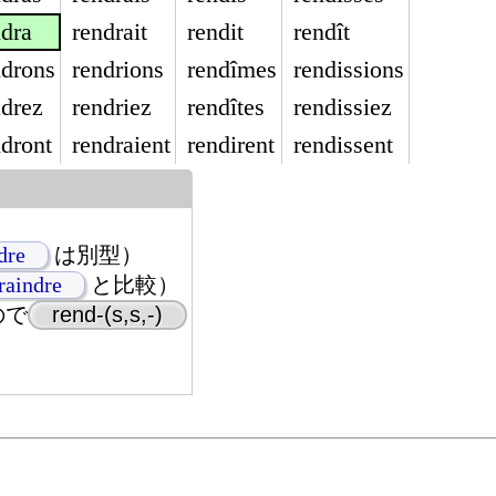
ndra
rendrait
rendit
rendît
ndrons
rendrions
rendîmes
rendissions
ndrez
rendriez
rendîtes
rendissiez
ndront
rendraient
rendirent
rendissent
dre
は別型）
raindre
と比較）
ので
rend-(s,s,-)