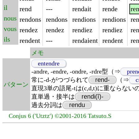
il
rend
---
rendait
rende
re
nous
rendons
rendons
rendions
rendions
re
vous
rendez
rendez
rendiez
rendiez
re
ils
rendent
---
rendaient
rendent
re
メモ
entendre
-andre, -endre, -ondre, -rdre型（⇒
pren
常に-d-がつづられて
rend-
（⇒
c
パターン
直現3単の語尾-tは(c,d,t)に重ならない
直単過・接半は
rendi(î)-
過去分詞は
rendu
Conjus 6 ('Utztz') ©2001-2016 Tatsuto.S