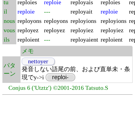
tu
reploies
reploie
reployais
reploies
re
il
reploie
---
reployait
reploie
re
nous
reployons
reployons
reployions
reployions
re
vous
reployez
reployez
reployiez
reployiez
re
ils
reploient
---
reployaient
reploient
re
メモ
nettoyer
パタ
発音しない語尾の前、および直単未・条
ーン
現でy->i
reploi-
Conjus 6 ('Utztz') ©2001-2016 Tatsuto.S