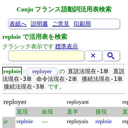
Conju フランス語動詞活用表検索
表紙へ
説明書
ご意見
印刷用
reploie で活用表を検索
クラシック表示です
標準表示
直説法現在-1単
直説
reploie
:
reployer
の
法現在-3単
命令法現在-2単
接続法現在-1単
接続法現在-3単
です。
reployer
reployant
re
直現
命現
直半
接現
直
je
reploie
---
reployais
reploie
re