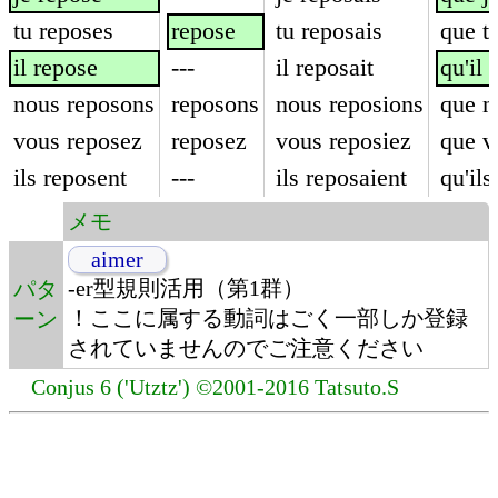
tu reposes
repose
tu reposais
que t
il repose
---
il reposait
qu'il 
nous reposons
reposons
nous reposions
que n
vous reposez
reposez
vous reposiez
que v
ils reposent
---
ils reposaient
qu'ils
メモ
aimer
-er型規則活用（第1群）
パタ
！ここに属する動詞はごく一部しか登録
ーン
されていませんのでご注意ください
Conjus 6 ('Utztz') ©2001-2016 Tatsuto.S