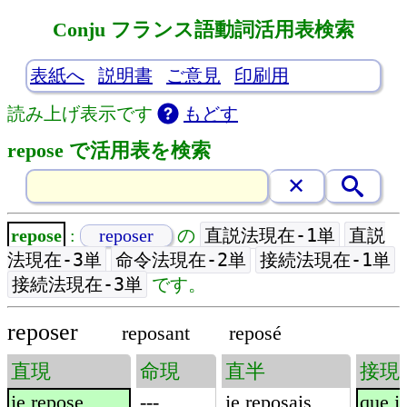
Conju フランス語動詞活用表検索
表紙へ
説明書
ご意見
印刷用
読み上げ表示です
もどす
repose で活用表を検索
直説法現在-1単
直説
repose
:
reposer
の
法現在-3単
命令法現在-2単
接続法現在-1単
接続法現在-3単
です。
reposer
reposant
reposé
直現
命現
直半
接現
je repose
---
je reposais
que j