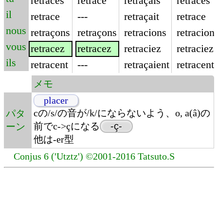
retraces
retrace
retraçais
retraces
il
retrace
---
retraçait
retrace
nous
retraçons
retraçons
retracions
retracion
vous
retracez
retracez
retraciez
retraciez
ils
retracent
---
retraçaient
retracent
メモ
placer
cの/s/の音が/k/にならないよう、o, a(â)の
パタ
前でc->çになる
-ç-
ーン
他は-er型
Conjus 6 ('Utztz') ©2001-2016 Tatsuto.S