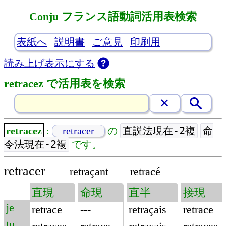
Conju フランス語動詞活用表検索
表紙へ
説明書
ご意見
印刷用
読み上げ表示にする
retracez で活用表を検索
直説法現在-2複
命
retracez
:
retracer
の
令法現在-2複
です。
retracer
retraçant
retracé
直現
命現
直半
接現
je
retrace
---
retraçais
retrace
tu