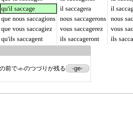
qu'il saccage
il saccagera
il sacca
que nous saccagions
nous saccagerons
nous sa
que vous saccagiez
vous saccagerez
vous sa
qu'ils saccagent
ils saccageront
ils sacc
(â)の前で-e-のつづりが残る
-ge-