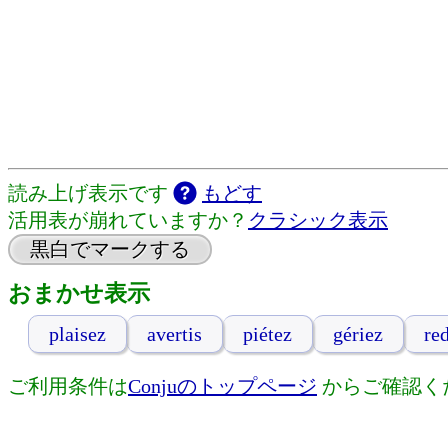
読み上げ表示です
もどす
活用表が崩れていますか？
クラシック表示
黒白でマークする
おまかせ表示
plaisez
avertis
piétez
gériez
re
ご利用条件は
Conjuのトップページ
からご確認く