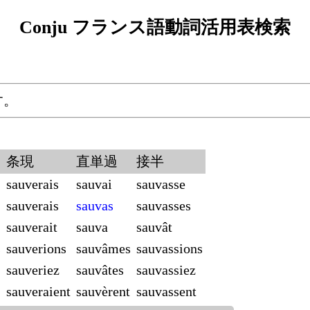
Conju フランス語動詞活用表検索
す。
条現
直単過
接半
sauverais
sauvai
sauvasse
sauverais
sauvas
sauvasses
sauverait
sauva
sauvât
s
sauverions
sauvâmes
sauvassions
sauveriez
sauvâtes
sauvassiez
sauveraient
sauvèrent
sauvassent