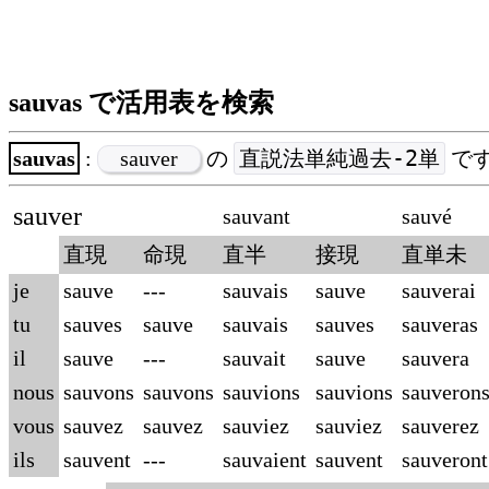
sauvas で活用表を検索
直説法単純過去-2単
sauvas
:
sauver
の
で
sauver
sauvant
sauvé
直現
命現
直半
接現
直単未
je
sauve
---
sauvais
sauve
sauverai
tu
sauves
sauve
sauvais
sauves
sauveras
il
sauve
---
sauvait
sauve
sauvera
nous
sauvons
sauvons
sauvions
sauvions
sauveron
vous
sauvez
sauvez
sauviez
sauviez
sauverez
ils
sauvent
---
sauvaient
sauvent
sauveront