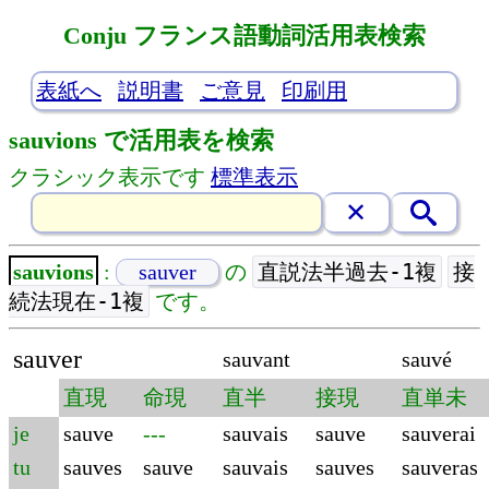
Conju フランス語動詞活用表検索
表紙へ
説明書
ご意見
印刷用
sauvions で活用表を検索
クラシック表示です
標準表示
直説法半過去-1複
接
sauvions
:
sauver
の
続法現在-1複
です。
sauver
sauvant
sauvé
直現
命現
直半
接現
直単未
je
sauve
---
sauvais
sauve
sauverai
tu
sauves
sauve
sauvais
sauves
sauveras