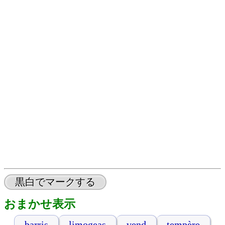
黒白でマークする
おまかせ表示
barris
limogeas
vend
tempère