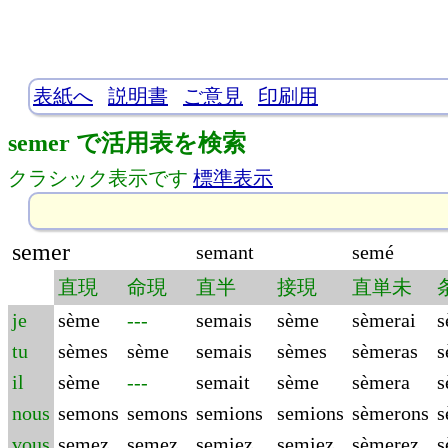
表紙へ
説明書
ご意見
印刷用
semer で活用表を検索
クラシック表示です
標準表示
semer
semant
semé
直現
命現
直半
接現
直単未
je
sème
---
semais
sème
sèmerai
s
tu
sèmes
sème
semais
sèmes
sèmeras
s
il
sème
---
semait
sème
sèmera
s
nous
semons
semons
semions
semions
sèmerons
s
vous
semez
semez
semiez
semiez
sèmerez
s