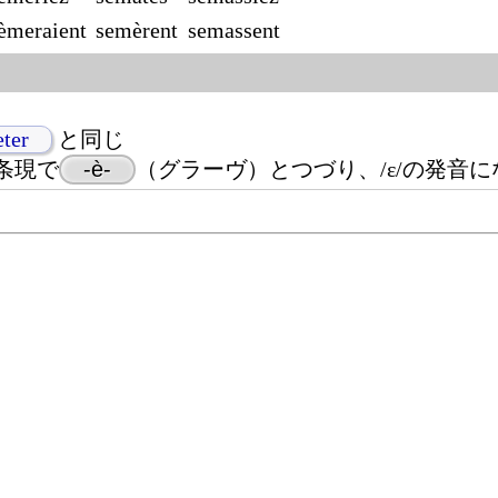
èmeraient
semèrent
semassent
eter
と同じ
条現で
-è-
（グラーヴ）とつづり、/ɛ/の発音に