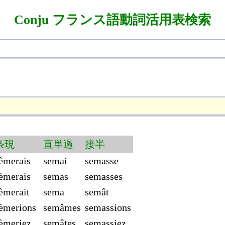
Conju フランス語動詞活用表検索
条現
直単過
接半
èmerais
semai
semasse
èmerais
semas
semasses
èmerait
sema
semât
èmerions
semâmes
semassions
èmeriez
semâtes
semassiez