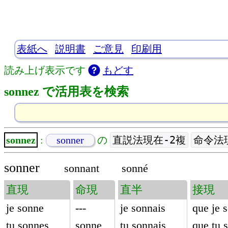
表紙へ
説明書
ご意見
印刷用
読み上げ表示です
もどす
sonnez で活用表を検索
直説法現在-2複
命令法
sonnez
:
sonner
の
sonner
sonnant
sonné
直現
命現
直半
接現
je sonne
---
je sonnais
que je 
tu sonnes
sonne
tu sonnais
que tu 