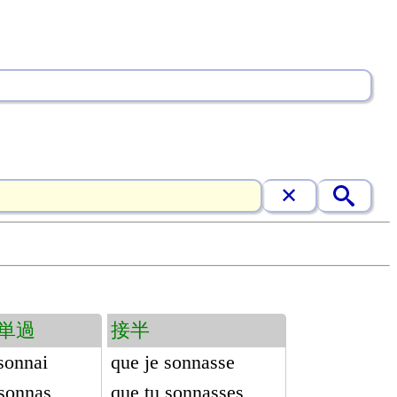
単過
接半
 sonnai
que je sonnasse
 sonnas
que tu sonnasses