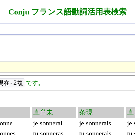
Conju フランス語動詞活用表検索
現在-2複
です。
直単未
条現
直
sonne
je sonnerai
je sonnerais
je
sonnes
tu sonneras
tu sonnerais
tu