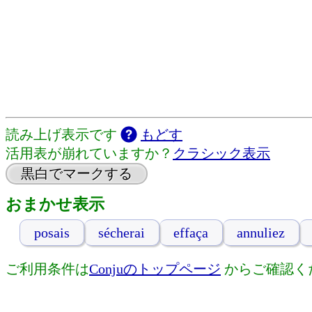
読み上げ表示です
もどす
活用表が崩れていますか？
クラシック表示
黒白でマークする
おまかせ表示
posais
sécherai
effaça
annuliez
ご利用条件は
Conjuのトップページ
からご確認く