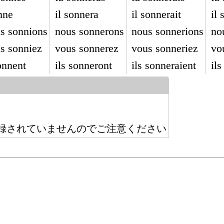
nne
il sonnera
il sonnerait
il
s sonnions
nous sonnerons
nous sonnerions
no
s sonniez
vous sonnerez
vous sonneriez
vo
onnent
ils sonneront
ils sonneraient
il
録されていませんのでご注意ください