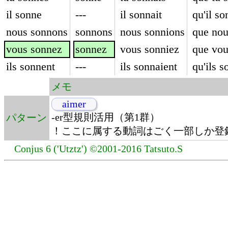
il sonne
---
il sonnait
qu'il so
nous sonnons
sonnons
nous sonnions
que nou
vous sonnez
sonnez
vous sonniez
que vou
ils sonnent
---
ils sonnaient
qu'ils s
メモ
aimer
-er型規則活用（第1群）
パターン
！ここに属する動詞はごく一部しか登
Conjus 6 ('Utztz') ©2001-2016 Tatsuto.S