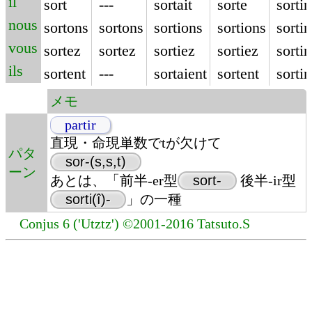
il
sort
---
sortait
sorte
sortir
nous
sortons
sortons
sortions
sortions
sorti
vous
sortez
sortez
sortiez
sortiez
sortir
ils
sortent
---
sortaient
sortent
sortir
メモ
partir
直現・命現単数でtが欠けて
パタ
sor-(s,s,t)
ーン
あとは、「前半-er型
sort-
後半-ir型
sorti(î)-
」の一種
Conjus 6 ('Utztz') ©2001-2016 Tatsuto.S