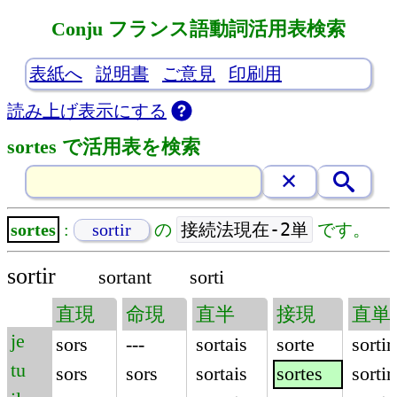
Conju フランス語動詞活用表検索
表紙へ
説明書
ご意見
印刷用
読み上げ表示にする
sortes で活用表を検索
接続法現在-2単
sortes
:
sortir
の
です。
sortir
sortant
sorti
直現
命現
直半
接現
直単
je
sors
---
sortais
sorte
sortir
tu
sors
sors
sortais
sortes
sortir