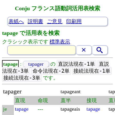
Conju フランス語動詞活用表検索
表紙へ
説明書
ご意見
印刷用
tapage で活用表を検索
クラシック表示です
標準表示
直説法現在-1単
直説
tapage
:
tapager
の
法現在-3単
命令法現在-2単
接続法現在-1単
接続法現在-3単
です。
tapager
tapageant
ta
直現
命現
直半
接現
直
je
tapage
---
tapageais
tapage
tap