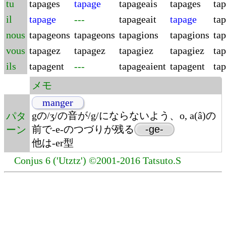
tu
tapages
tapage
tapageais
tapages
ta
il
tapage
---
tapageait
tapage
ta
nous
tapageons
tapageons
tapagions
tapagions
ta
vous
tapagez
tapagez
tapagiez
tapagiez
ta
ils
tapagent
---
tapageaient
tapagent
ta
メモ
manger
gの/ʒ/の音が/g/にならないよう、o, a(â)の
パタ
前で-e-のつづりが残る
-ge-
ーン
他は-er型
Conjus 6 ('Utztz') ©2001-2016 Tatsuto.S