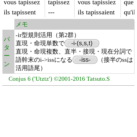
vous tapissez
tapissez
vous tapissiez
que 
ils tapissent
---
ils tapissaient
qu'il
メモ
-ir型規則活用（第2群）
パ
直現・命現単数で
-i-(s,s,t)
タ
直現・命現複数、直半・接現・現在分詞で
ー
語幹末のi->issになる
-iss-
（接半のssは
ン
活用語尾）
Conjus 6 ('Utztz') ©2001-2016 Tatsuto.S