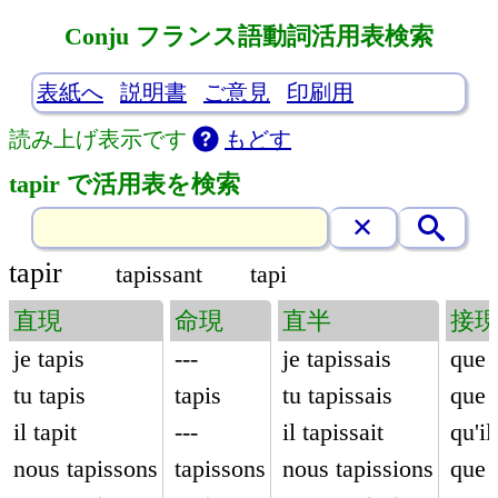
Conju フランス語動詞活用表検索
表紙へ
説明書
ご意見
印刷用
読み上げ表示です
もどす
tapir で活用表を検索
tapir
tapissant
tapi
直現
命現
直半
接
je tapis
---
je tapissais
que 
tu tapis
tapis
tu tapissais
que 
il tapit
---
il tapissait
qu'il
nous tapissons
tapissons
nous tapissions
que 