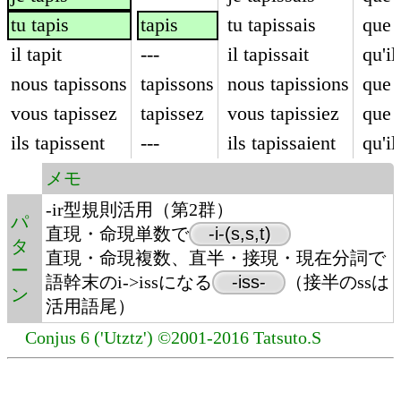
tu tapis
tapis
tu tapissais
que 
il tapit
---
il tapissait
qu'il
nous tapissons
tapissons
nous tapissions
que 
vous tapissez
tapissez
vous tapissiez
que 
ils tapissent
---
ils tapissaient
qu'il
メモ
-ir型規則活用（第2群）
パ
直現・命現単数で
-i-(s,s,t)
タ
直現・命現複数、直半・接現・現在分詞で
ー
語幹末のi->issになる
-iss-
（接半のssは
ン
活用語尾）
Conjus 6 ('Utztz') ©2001-2016 Tatsuto.S